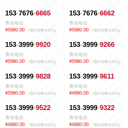
1
5
3
7
6
7
6
6
6
6
5
1
5
3
7
6
7
6
6
6
6
2
青岛电信
青岛电信
¥5980.00
¥5980.00
(预存话费:
0.00元
)
(预存话费:
0.00元
)
1
5
3
3
9
9
9
9
9
2
0
1
5
3
3
9
9
9
9
2
6
6
青岛电信
青岛电信
¥5980.00
¥5980.00
(预存话费:
0.00元
)
(预存话费:
0.00元
)
1
5
3
3
9
9
9
9
8
2
8
1
5
3
3
9
9
9
9
6
1
1
青岛电信
青岛电信
¥5980.00
¥4880.00
(预存话费:
0.00元
)
(预存话费:
0.00元
)
1
5
3
3
9
9
9
9
5
2
2
1
5
3
3
9
9
9
9
3
2
2
青岛电信
青岛电信
¥4880.00
¥4880.00
(预存话费:
0.00元
)
(预存话费:
0.00元
)