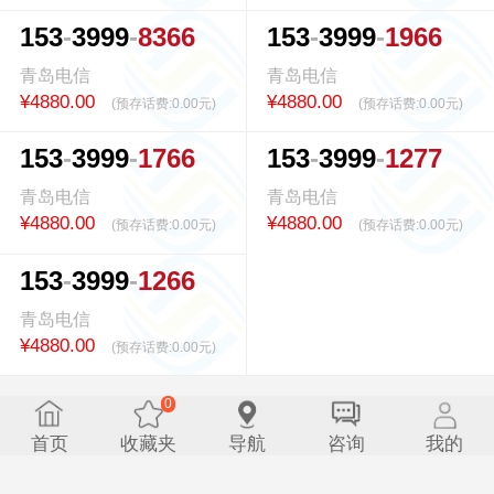
1
5
3
3
9
9
9
8
3
6
6
1
5
3
3
9
9
9
1
9
6
6
青岛电信
青岛电信
¥4880.00
¥4880.00
(预存话费:
0.00元
)
(预存话费:
0.00元
)
1
5
3
3
9
9
9
1
7
6
6
1
5
3
3
9
9
9
1
2
7
7
青岛电信
青岛电信
¥4880.00
¥4880.00
(预存话费:
0.00元
)
(预存话费:
0.00元
)
1
5
3
3
9
9
9
1
2
6
6
青岛电信
¥4880.00
(预存话费:
0.00元
)
0
0.559119s
首页
收藏夹
导航
咨询
我的