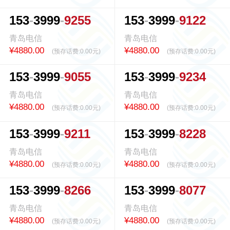
1
5
3
3
9
9
9
9
2
5
5
1
5
3
3
9
9
9
9
1
2
2
青岛电信
青岛电信
¥4880.00
¥4880.00
(预存话费:
0.00元
)
(预存话费:
0.00元
)
1
5
3
3
9
9
9
9
0
5
5
1
5
3
3
9
9
9
9
2
3
4
青岛电信
青岛电信
¥4880.00
¥4880.00
(预存话费:
0.00元
)
(预存话费:
0.00元
)
1
5
3
3
9
9
9
9
2
1
1
1
5
3
3
9
9
9
8
2
2
8
青岛电信
青岛电信
¥4880.00
¥4880.00
(预存话费:
0.00元
)
(预存话费:
0.00元
)
1
5
3
3
9
9
9
8
2
6
6
1
5
3
3
9
9
9
8
0
7
7
青岛电信
青岛电信
¥4880.00
¥4880.00
(预存话费:
0.00元
)
(预存话费:
0.00元
)