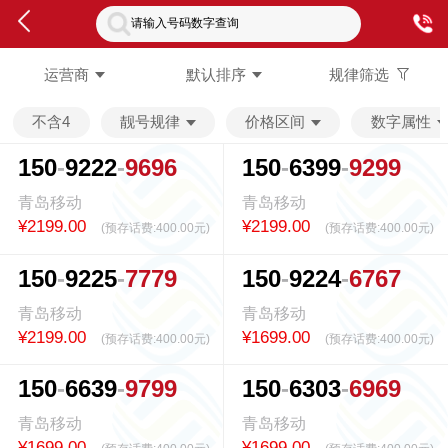
请输入号码数字查询
运营商
默认排序
规律筛选
不含4
靓号规律
价格区间
数字属性
1
5
0
9
2
2
2
9
6
9
6
1
5
0
6
3
9
9
9
2
9
9
青岛移动
青岛移动
¥2199.00
¥2199.00
(预存话费:
400.00元
)
(预存话费:
400.00元
)
1
5
0
9
2
2
5
7
7
7
9
1
5
0
9
2
2
4
6
7
6
7
青岛移动
青岛移动
¥2199.00
¥1699.00
(预存话费:
400.00元
)
(预存话费:
400.00元
)
1
5
0
6
6
3
9
9
7
9
9
1
5
0
6
3
0
3
6
9
6
9
青岛移动
青岛移动
¥1699.00
¥1699.00