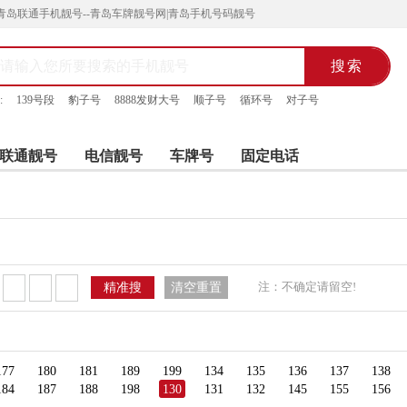
青岛联通手机靓号--青岛车牌靓号网|青岛手机号码靓号
:
139号段
豹子号
8888发财大号
顺子号
循环号
对子号
联通靓号
电信靓号
车牌号
固定电话
注：不确定请留空!
精准搜
清空重置
177
180
181
189
199
134
135
136
137
138
184
187
188
198
130
131
132
145
155
156