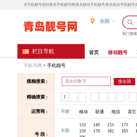
买
手机靓号就到青岛手机靓号网|青岛移动手机靓号|青岛电信手机靓号|
全国
热门搜索
栏目导航
首页
移动靓号
>
手机号网
手机靓号
模糊搜索 :
搜全国
精确搜索 :
运营商 :
不限
移动
联通
电信
其它
133
149
153
173
不限
159
178
182
183
号 段 :