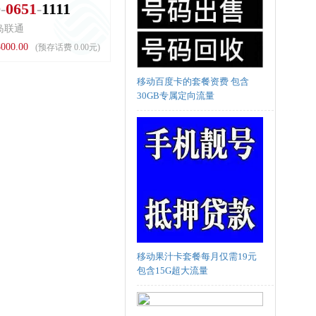
0
0
6
5
1
1
1
1
1
岛联通
000.00
(预存话费 0.00元)
移动百度卡的套餐资费 包含
30GB专属定向流量
移动果汁卡套餐每月仅需19元
包含15G超大流量