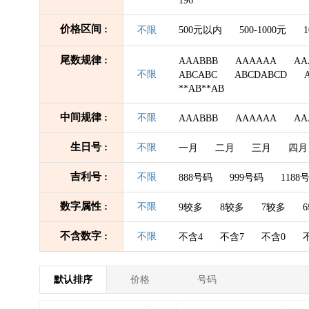
196
价格区间 :
不限
500元以内
500-1000元
1
尾数规律 :
AAABBB
AAAAAA
AA
不限
ABCABC
ABCDABCD
**AB**AB
中间规律 :
不限
AAABBB
AAAAAA
AA
生日号 :
不限
一月
二月
三月
四月
吉利号 :
不限
888号码
999号码
1188
数字属性 :
不限
9较多
8较多
7较多
不含数字 :
不限
不含4
不含7
不含0
默认排序
价格
号码