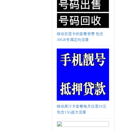
移动百度卡的套餐资费 包含
30GB专属定向流量
移动果汁卡套餐每月仅需19元
包含15G超大流量