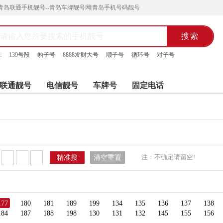
青岛联通手机靓号--青岛车牌靓号网|青岛手机号码靓号
:
139号段
豹子号
8888发财大号
顺子号
循环号
对子号
联通靓号
电信靓号
车牌号
固定电话
注：不确定请留空!
精准搜
清空重置
177
180
181
189
199
134
135
136
137
138
184
187
188
198
130
131
132
145
155
156