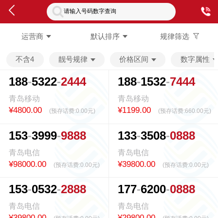
请输入号码数字查询
运营商
默认排序
规律筛选
不含4
靓号规律
价格区间
数字属性
1
8
8
5
3
2
2
2
4
4
4
1
8
8
1
5
3
2
7
4
4
4
青岛移动
青岛移动
¥4800.00
¥1199.00
(预存话费:
0.00元
)
(预存话费:
660.00元
)
1
5
3
3
9
9
9
9
8
8
8
1
3
3
3
5
0
8
0
8
8
8
青岛电信
青岛电信
¥98000.00
¥39800.00
(预存话费:
0.00元
)
(预存话费:
0.00元
)
1
5
3
0
5
3
2
2
8
8
8
1
7
7
6
2
0
0
0
8
8
8
青岛电信
青岛电信
¥39800.00
¥29800.00