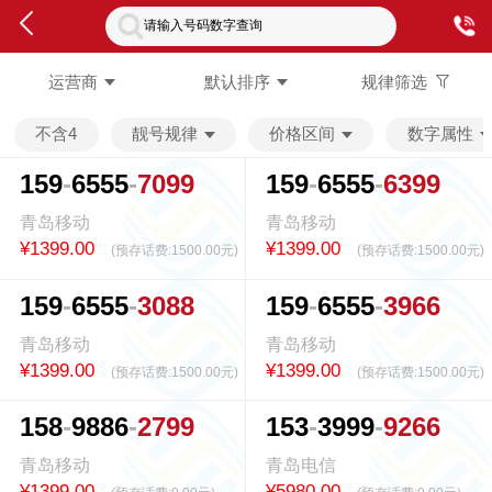
请输入号码数字查询
运营商
默认排序
规律筛选
不含4
靓号规律
价格区间
数字属性
1
5
9
6
5
5
5
7
0
9
9
1
5
9
6
5
5
5
6
3
9
9
青岛移动
青岛移动
¥1399.00
¥1399.00
(预存话费:
1500.00元
)
(预存话费:
1500.00元
)
1
5
9
6
5
5
5
3
0
8
8
1
5
9
6
5
5
5
3
9
6
6
青岛移动
青岛移动
¥1399.00
¥1399.00
(预存话费:
1500.00元
)
(预存话费:
1500.00元
)
1
5
8
9
8
8
6
2
7
9
9
1
5
3
3
9
9
9
9
2
6
6
青岛移动
青岛电信
¥1399.00
¥5980.00