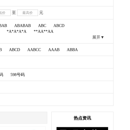
至
元
BAB
ABABAB
ABC
ABCD
*A*A*A*A
**AA**AA
展开▼
B
ABCD
AABCC
AAAB
ABBA
月
号码
598号码
热点资讯