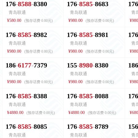
1
7
6
8
5
8
8
8
3
8
0
1
7
6
8
5
8
5
8
6
8
3
1
7
青岛联通
青岛联通
青
¥580.00
¥980.00
¥980
(预存话费 0.00元)
(预存话费 0.00元)
1
7
6
8
5
8
5
8
9
8
2
1
7
6
8
5
8
5
8
9
8
1
1
7
青岛联通
青岛联通
青
¥980.00
¥980.00
¥980
(预存话费 0.00元)
(预存话费 0.00元)
1
8
6
6
1
7
7
7
3
7
9
1
5
5
8
9
8
0
8
3
8
0
1
8
青岛联通
青岛联通
青
¥980.00
¥980.00
¥980
(预存话费 0.00元)
(预存话费 0.00元)
1
7
6
8
5
8
5
8
3
8
8
1
7
6
8
5
8
5
8
0
8
8
1
7
青岛联通
青岛联通
青
¥4880.00
¥4880.00
¥680
(预存话费 0.00元)
(预存话费 0.00元)
1
7
6
8
5
8
5
8
0
8
5
1
7
6
8
5
8
5
8
7
8
9
1
5
青岛联通
青岛联通
青