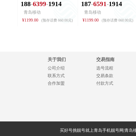
1
8
8
6
3
9
9
1
9
1
4
1
8
7
6
5
9
1
1
9
1
4
青岛移动
青岛移动
¥1199.00
¥1199.00
(预存话费 660.00元)
(预存话费 660.00元)
关于我们
交易指南
公司介绍
选号流程
联系方式
交易条款
合作加盟
付款方式
买好号挑靓号就上青岛手机靓号网|青岛移