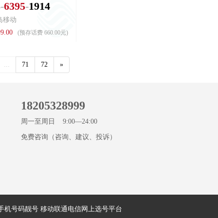
3
6
3
9
5
1
9
1
4
岛移动
9.00
(预存话费 660.00元)
...
71
72
»
18205328999
周一至周日 9:00—24:00
免费咨询（咨询、建议、投诉）
岛手机号码靓号 移动联通电信网上选号平台