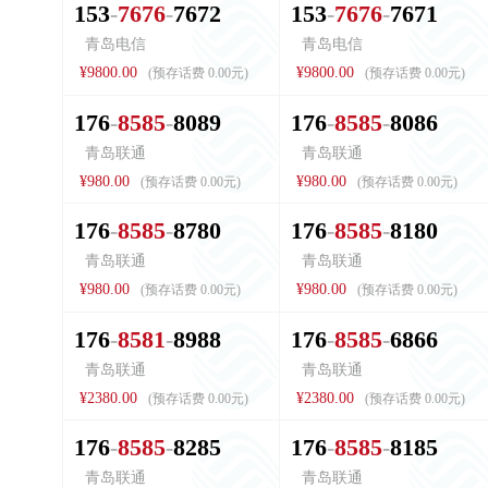
1
5
3
7
6
7
6
7
6
7
2
1
5
3
7
6
7
6
7
6
7
1
青岛电信
青岛电信
¥9800.00
¥9800.00
(预存话费 0.00元)
(预存话费 0.00元)
1
7
6
8
5
8
5
8
0
8
9
1
7
6
8
5
8
5
8
0
8
6
青岛联通
青岛联通
¥980.00
¥980.00
(预存话费 0.00元)
(预存话费 0.00元)
1
7
6
8
5
8
5
8
7
8
0
1
7
6
8
5
8
5
8
1
8
0
青岛联通
青岛联通
¥980.00
¥980.00
(预存话费 0.00元)
(预存话费 0.00元)
1
7
6
8
5
8
1
8
9
8
8
1
7
6
8
5
8
5
6
8
6
6
青岛联通
青岛联通
¥2380.00
¥2380.00
(预存话费 0.00元)
(预存话费 0.00元)
1
7
6
8
5
8
5
8
2
8
5
1
7
6
8
5
8
5
8
1
8
5
青岛联通
青岛联通