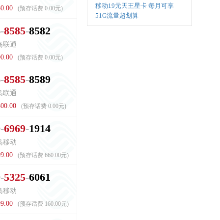
移动19元天王星卡 每月可享
0.00
(预存话费 0.00元)
51G流量超划算
6
8
5
8
5
8
5
8
2
岛联通
0.00
(预存话费 0.00元)
6
8
5
8
5
8
5
8
9
岛联通
00.00
(预存话费 0.00元)
9
6
9
6
9
1
9
1
4
岛移动
9.00
(预存话费 660.00元)
9
5
3
2
5
6
0
6
1
岛移动
9.00
(预存话费 160.00元)