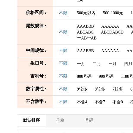
196
价格区间 :
不限
500元以内
500-1000元
1
尾数规律 :
AAABBB
AAAAAA
AA
不限
ABCABC
ABCDABCD
**AB**AB
中间规律 :
不限
AAABBB
AAAAAA
AA
生日号 :
不限
一月
二月
三月
四月
吉利号 :
不限
888号码
999号码
1188
数字属性 :
不限
9较多
8较多
7较多
不含数字 :
不限
不含4
不含7
不含0
默认排序
价格
号码