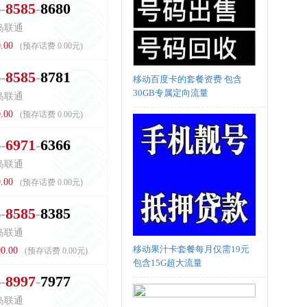
6
8
5
8
5
8
6
8
0
岛联通
.00
(预存话费 0.00元)
6
8
5
8
5
8
7
8
1
移动百度卡的套餐资费 包含
30GB专属定向流量
岛联通
.00
(预存话费 0.00元)
6
6
9
7
1
6
3
6
6
岛联通
.00
(预存话费 0.00元)
6
8
5
8
5
8
3
8
5
岛联通
移动果汁卡套餐每月仅需19元
0.00
(预存话费 0.00元)
包含15G超大流量
6
8
9
9
7
7
9
7
7
岛联通