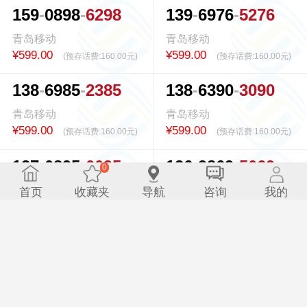
1
5
9
0
8
9
8
6
2
9
8
1
3
9
6
9
7
6
5
2
7
6
青岛移动
青岛移动
¥599.00
¥599.00
(预存话费:
160.00元
)
(预存话费:
160.00元
)
1
3
8
6
9
8
5
2
3
8
5
1
3
8
6
3
9
0
3
0
9
0
青岛移动
青岛移动
¥599.00
¥599.00
(预存话费:
160.00元
)
(预存话费:
160.00元
)
1
3
7
0
8
9
5
0
0
9
5
1
3
6
9
8
6
9
5
0
6
9
0
0.351414s
青岛移动
青岛移动
首页
收藏夹
导航
咨询
我的
¥599.00
¥599.00
(预存话费:
160.00元
)
(预存话费:
160.00元
)
1
3
6
7
8
8
9
3
3
8
9
1
5
7
5
3
2
3
0
8
2
3
青岛移动
青岛移动
¥599.00
¥599.00
(预存话费:
160.00元
)
(预存话费:
160.00元
)