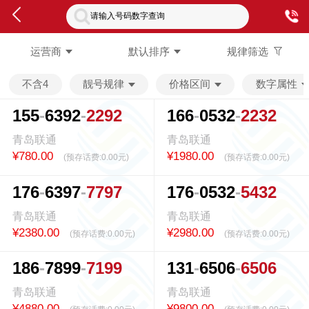
请输入号码数字查询
运营商
默认排序
规律筛选
不含4
靓号规律
价格区间
数字属性
1
5
5
6
3
9
2
2
2
9
2
1
6
6
0
5
3
2
2
2
3
2
青岛联通
青岛联通
¥780.00
¥1980.00
(预存话费:
0.00元
)
(预存话费:
0.00元
)
1
7
6
6
3
9
7
7
7
9
7
1
7
6
0
5
3
2
5
4
3
2
青岛联通
青岛联通
¥2380.00
¥2980.00
(预存话费:
0.00元
)
(预存话费:
0.00元
)
1
8
6
7
8
9
9
7
1
9
9
1
3
1
6
5
0
6
6
5
0
6
青岛联通
青岛联通
¥4880.00
¥9800.00