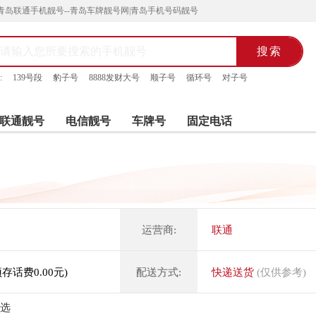
青岛联通手机靓号--青岛车牌靓号网|青岛手机号码靓号
:
139号段
豹子号
8888发财大号
顺子号
循环号
对子号
联通靓号
电信靓号
车牌号
固定电话
运营商:
联通
预存话费0.00元)
配送方式:
快递送货
(仅供参考)
选