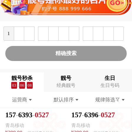
精确搜索
靓号秒杀
靓号
生日
经典靓号
生日号码
03
06
08
:
:
运营商
默认排序
规律筛选
1
5
7
6
3
9
3
0
5
2
7
1
5
7
6
3
9
6
0
5
2
7
青岛移动
青岛移动