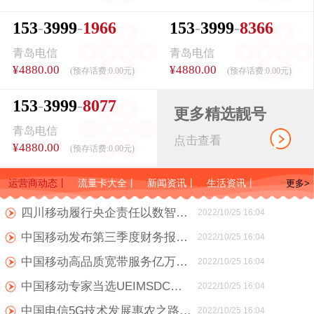
1
5
3
3
9
9
9
1
9
6
6
1
5
3
3
9
9
9
8
3
6
6
青岛电信
青岛电信
¥4880.00
¥4880.00
(预存话费:
0.00元
)
(预存话费:
0.00元
)
1
5
3
3
9
9
9
8
0
7
7
更多精选靓号
青岛电信
点击查看
¥4880.00
(预存话费:
0.00元
)
运营商动态
丨
流量卡大全
丨
新闻资讯
丨
生活资讯
丨
更多>
四川移动履行央企责任以数智力量助力四川经济高速发展
2022/10/25 16:04
中国移动发布第三季度财务报告 整体呈现增收不增利
2022/10/25 16:04
中国移动高品质宽带服务亿万家庭智享美好生活
2022/10/25 16:04
中国移动专家当选UEIMSDC工作组主席 进一步提升了移动国际标准影响力
2022/10/25 16:04
中国电信5G技术发展惠农之路 为数智化乡村振兴插上腾飞的翅膀
2022/10/25 16:04