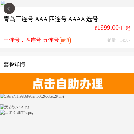
青岛三连号 AAA 四连号 AAAA 选号
1999.00
¥
/月起
三连号，四连号 五连号
销量：14567
联通
套餐详情