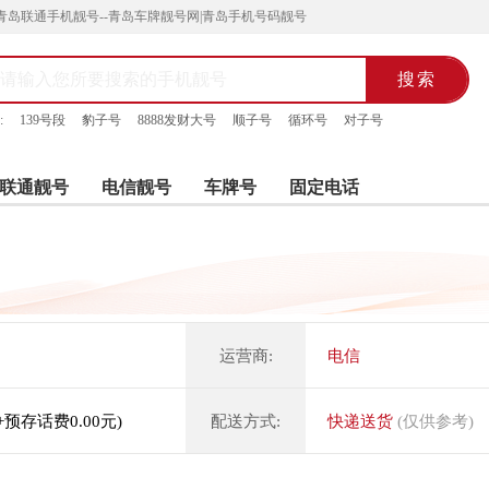
青岛联通手机靓号--青岛车牌靓号网|青岛手机号码靓号
:
139号段
豹子号
8888发财大号
顺子号
循环号
对子号
联通靓号
电信靓号
车牌号
固定电话
运营商:
电信
元+预存话费0.00元)
配送方式:
快递送货
(仅供参考)