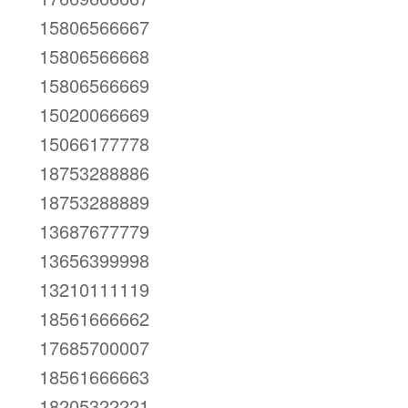
15806566667
15806566668
15806566669
15020066669
15066177778
18753288886
18753288889
13687677779
13656399998
13210111119
18561666662
17685700007
18561666663
18205322221