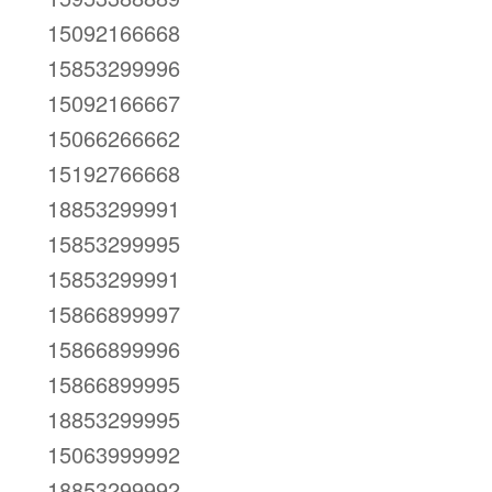
15092166668
15853299996
15092166667
15066266662
15192766668
18853299991
15853299995
15853299991
15866899997
15866899996
15866899995
18853299995
15063999992
18853299992