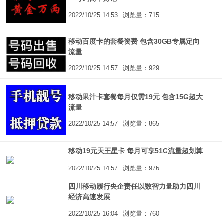
2022/10/25 14:53
浏览量：715
移动百度卡的套餐资费 包含30GB专属定向
流量
2022/10/25 14:57
浏览量：929
移动果汁卡套餐每月仅需19元 包含15G超大
流量
2022/10/25 14:57
浏览量：865
移动19元天王星卡 每月可享51G流量超划算
2022/10/25 14:57
浏览量：976
四川移动履行央企责任以数智力量助力四川
经济高速发展
2022/10/25 16:04
浏览量：760