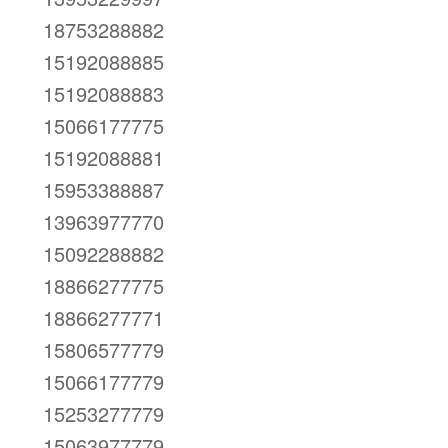
18753288882
15192088885
15192088883
15066177775
15192088881
15953388887
13963977770
15092288882
18866277775
18866277771
15806577779
15066177779
15253277779
15063977779