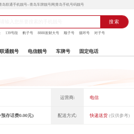
青岛联通手机靓号--青岛车牌靓号网|青岛手机号码靓号
:
139号段
豹子号
8888发财大号
顺子号
循环号
对子号
联通靓号
电信靓号
车牌号
固定电话
运营商:
电信
元+预存话费0.00元)
配送方式:
快递送货
(仅供参考)