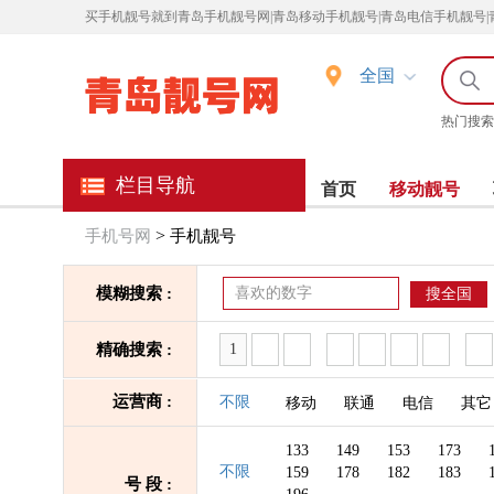
买
手机靓号就到青岛手机靓号网|青岛移动手机靓号|青岛电信手机靓号|
全国
热门搜索
栏目导航
首页
移动靓号
>
手机号网
手机靓号
模糊搜索 :
搜全国
精确搜索 :
运营商 :
不限
移动
联通
电信
其它
133
149
153
173
不限
159
178
182
183
号 段 :