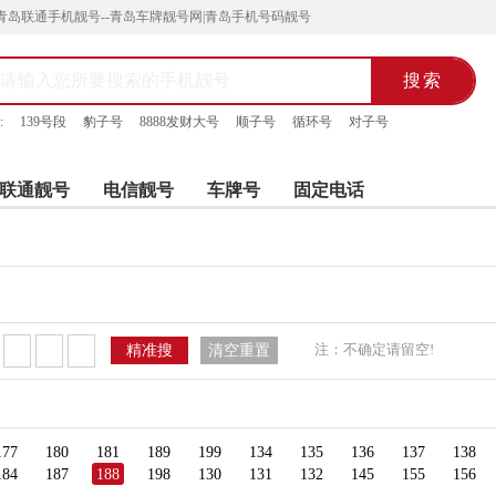
青岛联通手机靓号--青岛车牌靓号网|青岛手机号码靓号
:
139号段
豹子号
8888发财大号
顺子号
循环号
对子号
联通靓号
电信靓号
车牌号
固定电话
注：不确定请留空!
精准搜
清空重置
177
180
181
189
199
134
135
136
137
138
184
187
188
198
130
131
132
145
155
156