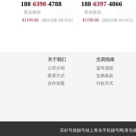
1
8
8
6
3
9
8
4
7
8
8
1
8
8
6
3
9
7
4
8
6
6
青岛移动
青岛移动
¥1199.00
¥1199.00
(预存话费 400.00元)
(预存话费 400.00元)
关于我们
交易指南
公司介绍
选号流程
联系方式
交易条款
合作加盟
付款方式
买好号挑靓号就上青岛手机靓号网|青岛移