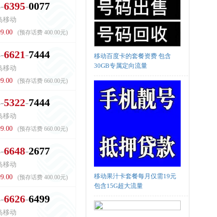
8
6
3
9
5
0
0
7
7
岛移动
9.00
(预存话费 400.00元)
8
6
6
2
1
7
4
4
4
移动百度卡的套餐资费 包含
30GB专属定向流量
岛移动
9.00
(预存话费 660.00元)
8
5
3
2
2
7
4
4
4
岛移动
9.00
(预存话费 660.00元)
8
6
6
4
8
2
6
7
7
岛移动
移动果汁卡套餐每月仅需19元
9.00
(预存话费 400.00元)
包含15G超大流量
8
6
6
2
6
6
4
9
9
岛移动