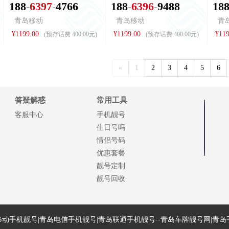
1
8
8
6
3
9
7
4
7
6
6
1
8
8
6
3
9
6
9
4
8
8
1
8
青岛移动
青岛移动
青
¥1199.00
¥1199.00
¥119
(预存话费 400.00元)
(预存话费 400.00元)
«
1
2
3
4
5
6
答疑解惑
常用工具
客服中心
手机靓号
生日号吗
情侣号码
优惠套餐
靓号定制
靓号回收
动手机靓号|青岛电信手机靓号|青岛联通手机靓号--青岛车牌靓号网|青