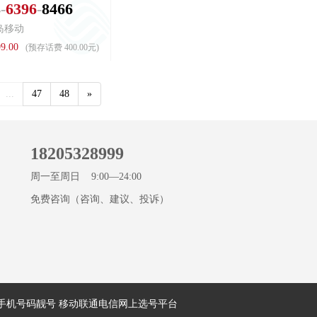
8
6
3
9
6
8
4
6
6
岛移动
9.00
(预存话费 400.00元)
...
47
48
»
18205328999
周一至周日 9:00—24:00
免费咨询（咨询、建议、投诉）
岛手机号码靓号 移动联通电信网上选号平台