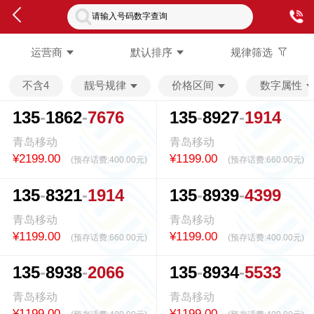
请输入号码数字查询
运营商
默认排序
规律筛选
不含4
靓号规律
价格区间
数字属性
1
3
5
1
8
6
2
7
6
7
6
1
3
5
8
9
2
7
1
9
1
4
青岛移动
青岛移动
¥2199.00
¥1199.00
(预存话费:
400.00元
)
(预存话费:
660.00元
)
1
3
5
8
3
2
1
1
9
1
4
1
3
5
8
9
3
9
4
3
9
9
青岛移动
青岛移动
¥1199.00
¥1199.00
(预存话费:
660.00元
)
(预存话费:
400.00元
)
1
3
5
8
9
3
8
2
0
6
6
1
3
5
8
9
3
4
5
5
3
3
青岛移动
青岛移动
¥1199.00
¥1199.00