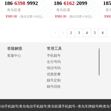
1
8
6
6
3
9
8
9
9
9
2
1
8
6
6
1
6
2
2
0
9
9
1
8
青岛联通
青岛联通
青
¥980.00
¥980.00
¥980
(预存话费 0.00元)
(预存话费 0.00元)
«
1
2
3
4
5
6
.
答疑解惑
常用工具
客服中心
手机靓号
生日号吗
情侣号码
优惠套餐
靓号定制
靓号回收
动手机靓号|青岛电信手机靓号|青岛联通手机靓号--青岛车牌靓号网|青