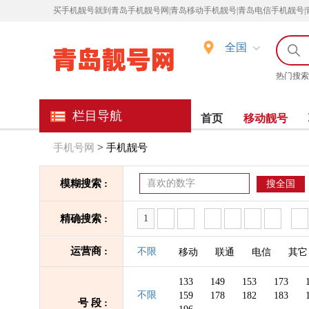
买
手机靓号就到青岛手机靓号网|青岛移动手机靓号|青岛电信手机靓号|
全国
热门搜索
栏目导航
首页
移动靓号
>
手机号网
手机靓号
模糊搜索 :
搜全国
精确搜索 :
运营商 :
不限
移动
联通
电信
其它
133
149
153
173
不限
159
178
182
183
号 段 :