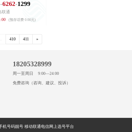
5
6
2
6
2
1
2
9
9
岛联通
.00
(预存话费 0.00元)
..
410
411
»
18205328999
周一至周日 9:00—24:00
免费咨询（咨询、建议、投诉）
岛手机号码靓号 移动联通电信网上选号平台