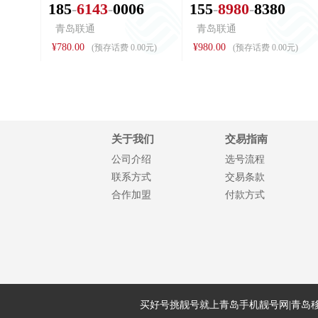
1
8
5
6
1
4
3
0
0
0
6
1
5
5
8
9
8
0
8
3
8
0
青岛联通
青岛联通
¥780.00
¥980.00
(预存话费 0.00元)
(预存话费 0.00元)
关于我们
交易指南
公司介绍
选号流程
联系方式
交易条款
合作加盟
付款方式
买好号挑靓号就上青岛手机靓号网|青岛移