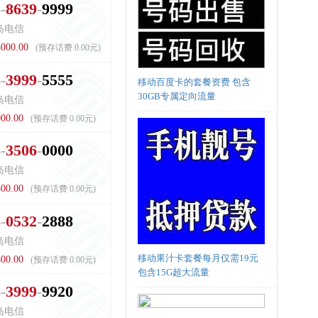
3
8
6
3
9
9
9
9
9
岛电信
000.00
(预存话费 0.00元)
3
3
9
9
9
5
5
5
5
移动百度卡的套餐资费 包含
30GB专属定向流量
岛电信
00.00
(预存话费 0.00元)
3
3
5
0
6
0
0
0
0
岛电信
00.00
(预存话费 0.00元)
3
0
5
3
2
2
8
8
8
岛电信
移动果汁卡套餐每月仅需19元
00.00
(预存话费 0.00元)
包含15G超大流量
3
3
9
9
9
9
9
2
0
岛电信