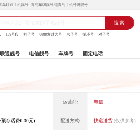
青岛联通手机靓号--青岛车牌靓号网|青岛手机号码靓号
:
139号段
豹子号
8888发财大号
顺子号
循环号
对子号
联通靓号
电信靓号
车牌号
固定电话
运营商:
电信
元+预存话费0.00元)
配送方式:
快递送货
(仅供参考)