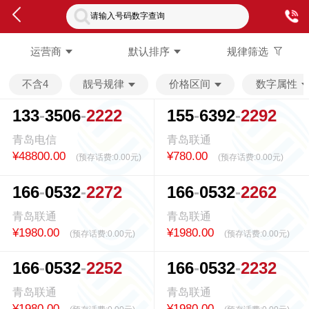
请输入号码数字查询
运营商
默认排序
规律筛选
不含4
靓号规律
价格区间
数字属性
1
3
3
3
5
0
6
2
2
2
2
1
5
5
6
3
9
2
2
2
9
2
青岛电信
青岛联通
¥48800.00
¥780.00
(预存话费:
0.00元
)
(预存话费:
0.00元
)
1
6
6
0
5
3
2
2
2
7
2
1
6
6
0
5
3
2
2
2
6
2
青岛联通
青岛联通
¥1980.00
¥1980.00
(预存话费:
0.00元
)
(预存话费:
0.00元
)
1
6
6
0
5
3
2
2
2
5
2
1
6
6
0
5
3
2
2
2
3
2
青岛联通
青岛联通
¥1980.00
¥1980.00