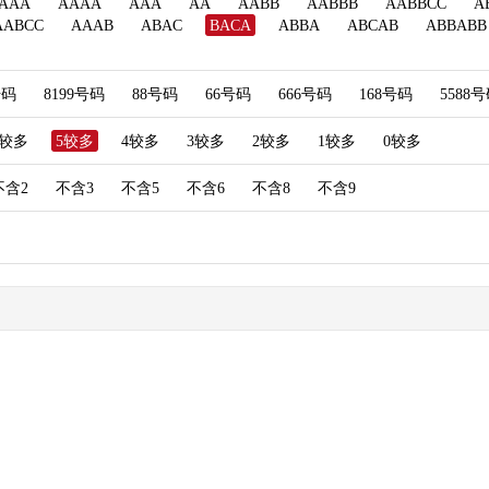
AAA
AAAA
AAA
AA
AABB
AABBB
AABBCC
A
AABCC
AAAB
ABAC
BACA
ABBA
ABCAB
ABBABB
号码
8199号码
88号码
66号码
666号码
168号码
5588
6较多
5较多
4较多
3较多
2较多
1较多
0较多
不含2
不含3
不含5
不含6
不含8
不含9