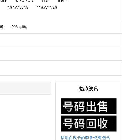
BAB
ABABAB
ABC
ABCD
*A*A*A*A
**AA**AA
号码
598号码
热点资讯
移动百度卡的套餐资费 包含