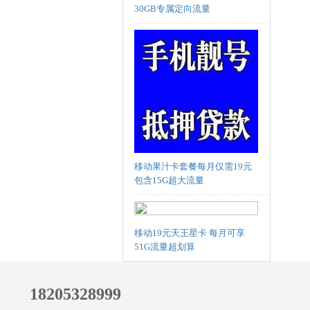
30GB专属定向流量
移动果汁卡套餐每月仅需19元
包含15G超大流量
移动19元天王星卡 每月可享
51G流量超划算
18205328999