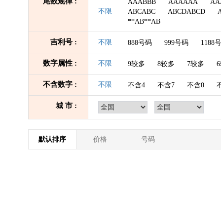
尾数规律 :
AAABBB
AAAAAA
AA
不限
ABCABC
ABCDABCD
**AB**AB
吉利号 :
不限
888号码
999号码
1188
数字属性 :
不限
9较多
8较多
7较多
不含数字 :
不限
不含4
不含7
不含0
城 市 :
默认排序
价格
号码