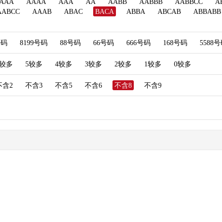
AAA
AAAA
AAA
AA
AABB
AABBB
AABBCC
A
AABCC
AAAB
ABAC
BACA
ABBA
ABCAB
ABBABB
号码
8199号码
88号码
66号码
666号码
168号码
5588
6较多
5较多
4较多
3较多
2较多
1较多
0较多
不含2
不含3
不含5
不含6
不含8
不含9