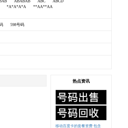
BAB
ABABAB
ABC
ABCD
*A*A*A*A
**AA**AA
号码
598号码
热点资讯
移动百度卡的套餐资费 包含