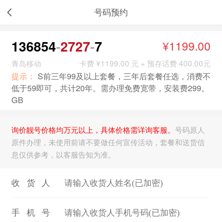
号码预约
136854
2727
7
¥1199.00
青岛移动
卡费 ¥1199.00 元 + 预存话费 400.00元
提示：
S前三年99及以上套餐，三年后套餐任选，消费不
低于59即可，共计20年。需办理免费宽带，安装费299。
GB
询价靓号价格均万元以上，具体价格需详询客服。
号码原人
原件办理，未使用前请不要做任何宣传活动，套餐和送货信
息仅供参考，以客服告知为准。
收货人
手机号