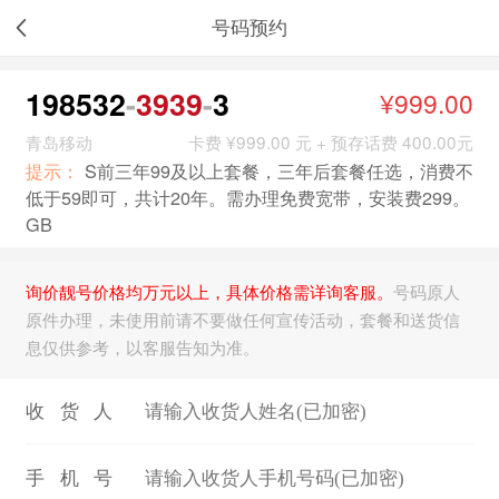
号码预约
198532
3939
3
¥999.00
青岛移动
卡费 ¥999.00 元 + 预存话费 400.00元
提示：
S前三年99及以上套餐，三年后套餐任选，消费不
低于59即可，共计20年。需办理免费宽带，安装费299。
GB
询价靓号价格均万元以上，具体价格需详询客服。
号码原人
原件办理，未使用前请不要做任何宣传活动，套餐和送货信
息仅供参考，以客服告知为准。
收货人
手机号